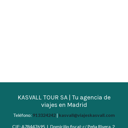
KASVALL TOUR SA | Tu agencia de
viajes en
Madrid
Teléfono:
913324242
|
kasvall@viajeskasvall.com
CIF: A78447695 | Domicilio fiscal: c/ Peña Rivera, 2