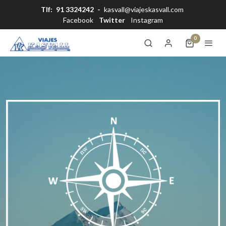
Tlf:
91 3324242
-
kasvall@viajeskasvall.com
Facebook
Twitter
Instagram
0