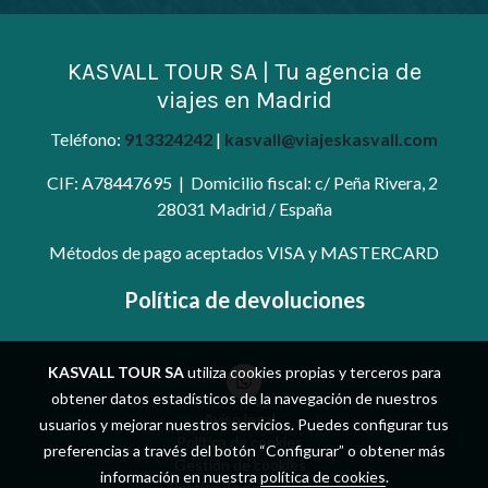
KASVALL TOUR SA | Tu agencia de
viajes en
Madrid
Teléfono:
913324242
|
kasvall@viajeskasvall.com
CIF: A78447695 | Domicilio fiscal: c/ Peña Rivera, 2
28031 Madrid / España
Métodos de pago aceptados VISA y MASTERCARD
Política de devoluciones
KASVALL TOUR SA
utiliza cookies propias y terceros para
obtener datos estadísticos de la navegación de nuestros
Aviso legal
usuarios y mejorar nuestros servicios. Puedes configurar tus
Política de cookies
preferencias a través del botón “Configurar” o obtener más
Gestión de cookies
información en nuestra
política de cookies
.
Política de privacidad